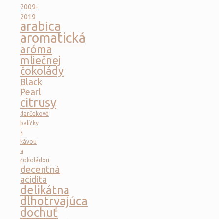
2009-
2019
arabica
aromatická
aróma
mliečnej
čokolády
Black
Pearl
citrusy
darčekové
balíčky
s
kávou
a
čokoládou
decentná
acidita
delikátna
dlhotrvajúca
dochuť