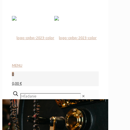
MENU
0
0,00 €
✕