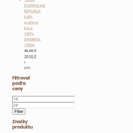
DOMINICAN
REPUBLIC
Kafé,
pražená
káva,
100%
ARABIKA,
1000g
45,00
€
Pôvodná
38,00
€
cena
Aktuálna
s
bola:
cena
DPH
45,00 €.
je:
Filtrovať
38,00 €.
podľa
ceny
Minimálna
cena
Maximálna
cena
Filter
Značky
produktu