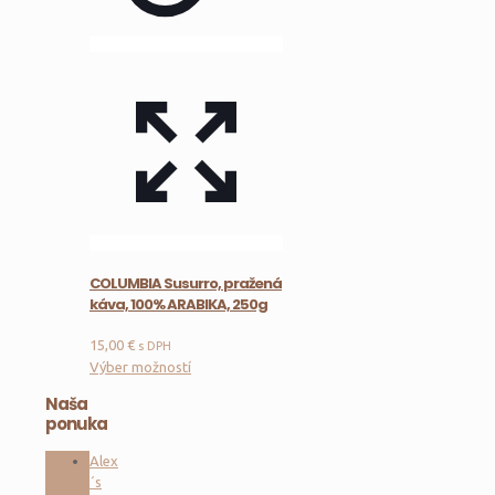
na
stránke
produktu.
COLUMBIA Susurro, pražená
káva, 100% ARABIKA, 250g
15,00
€
s DPH
Tento
Výber možností
produkt
Naša
má
ponuka
viacero
variantov.
Alex
Možnosti
´s
si