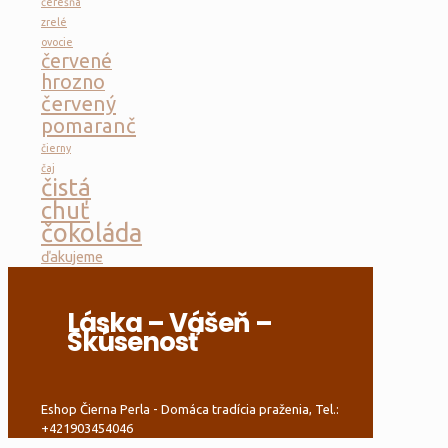
čerešňa
zrelé
ovocie
červené
hrozno
červený
pomaranč
čierny
čaj
čistá
chuť
čokoláda
ďakujeme
Láska – Vášeň –
Skúsenosť
Eshop Čierna Perla - Domáca tradícia praženia, Tel.:
+421903454046