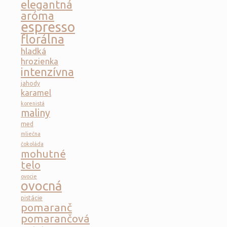
elegantná
aróma
espresso
florálna
hladká
hrozienka
intenzívna
jahody
karamel
korenistá
maliny
med
mliečna
čokoláda
mohutné
telo
ovocie
ovocná
pistácie
pomaranč
pomarančová