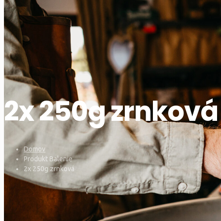
2x 250g zrnková
Domov
Produkt Balenie
2x 250g zrnková