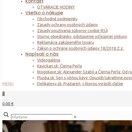
Kontakt
OTVÁRACIE HODINY
Všetko o nákupe
Obchodné podmienky
Zásady ochrany osobných údajov
Zásady používania súborov cookie (EÚ)
Storno objednávky, odstúpenie od kúpnej zmluvy
Reklamácia zakúpeného tovaru
Zákon o ochrane osobných údajov 18/2018 Z.z.
Napísali o nás
Videogaléria
Kavickari.sk: Čierna Perla
blogokave.sk: Alexander Szabó a Čierna Perla: Od na
Pluska.sk: Sen s vôňou kávy: Opustili lukratívne pov
MENU
Delikatesy.sk: Pražiareň, s ktorou vyrástli ďalšie
0
0,00 €
✕