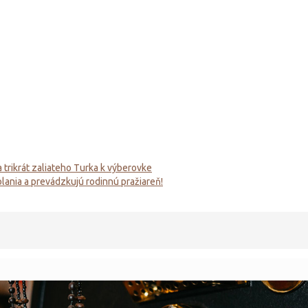
 trikrát zaliateho Turka k výberovke
olania a prevádzkujú rodinnú pražiareň!