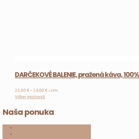
DARČEKOVÉ BALENIE, pražená káva, 100%
Price
23,00
€
–
24,00
€
s DPH
range:
Tento
Výber možností
23,00 €
produkt
through
má
Naša ponuka
24,00 €
viacero
variantov.
Prémiová káva
Možnosti
Darčekové balenie
si