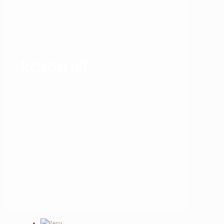
karamel
Domov
Produkty so značkou “karamel”