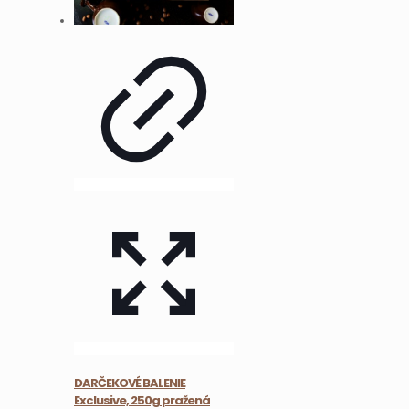
vybrať
na
stránke
produktu.
DARČEKOVÉ BALENIE
Exclusive, 250g pražená