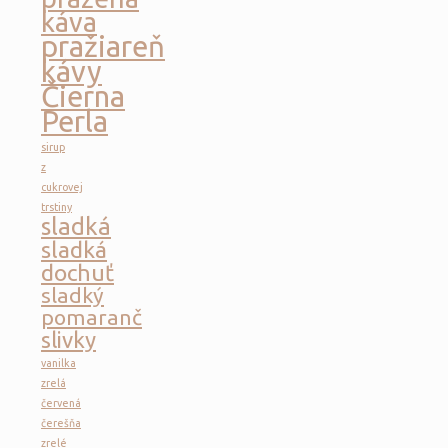
káva
pražiareň
kávy
Čierna
Perla
sirup
z
cukrovej
trstiny
sladká
sladká
dochuť
sladký
pomaranč
slivky
vanilka
zrelá
červená
čerešňa
zrelé