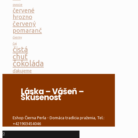
ovocie
červené
hrozno
červený
pomaranč
čierny
čaj
čistá
chuť
čokoláda
ďakujeme
Láska – Vášeň –
Skúsenosť
Eshop Čierna Perla - Domáca tradícia praženia, Tel.:
+421903454046
0