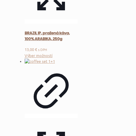
BRAZIL IP, pražená káva,
100% ARABIKA, 250g
13,00
€
s DPH
Tento
Výber možností
produkt
má
viacero
variantov.
Možnosti
si
môžete
vybrať
na
stránke
produktu.