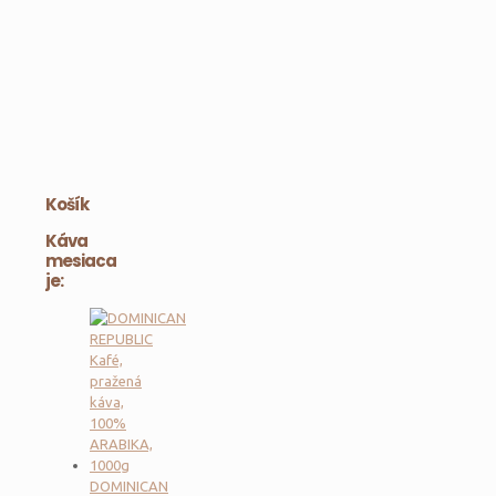
Košík
Káva
mesiaca
je:
DOMINICAN