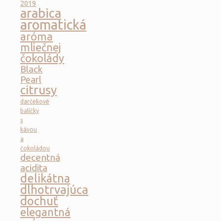
2019
arabica
aromatická
aróma
mliečnej
čokolády
Black
Pearl
citrusy
darčekové
balíčky
s
kávou
a
čokoládou
decentná
acidita
delikátna
dlhotrvajúca
dochuť
elegantná