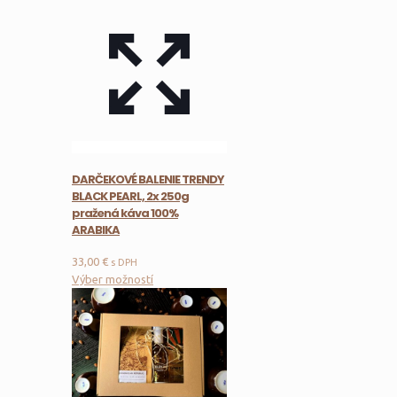
DARČEKOVÉ BALENIE TRENDY
BLACK PEARL, 2x 250g
pražená káva 100%
ARABIKA
33,00
€
s DPH
Tento
Výber možností
produkt
má
viacero
variantov.
Možnosti
si
môžete