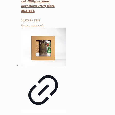
set , 250g pražená
odrodová káva, 100%
ARABIKA
58,00
€
s DPH
Tento
Výber možností
produkt
má
viacero
variantov.
Možnosti
si
môžete
vybrať
na
stránke
produktu.