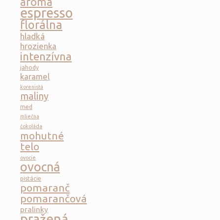
aróma
espresso
florálna
hladká
hrozienka
intenzívna
jahody
karamel
korenistá
maliny
med
mliečna
čokoláda
mohutné
telo
ovocie
ovocná
pistácie
pomaranč
pomarančová
pralinky
pražená