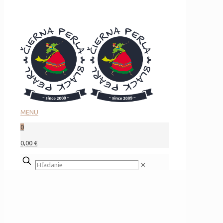
MENU
0
0,00 €
✕