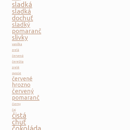
sladká
sladká
dochuť
sladký
pomaranč
slivky
vanilka
zrelá
červená
čerešňa
zrelé
ovocie
červené
hrozno
červený
pomaranč
čierny
čaj
čistá
chuť
čokoláda