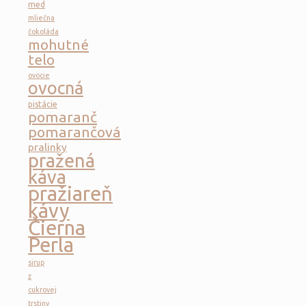
med
mliečna
čokoláda
mohutné
telo
ovocie
ovocná
pistácie
pomaranč
pomarančová
pralinky
pražená
káva
pražiareň
kávy
Čierna
Perla
sirup
z
cukrovej
trstiny