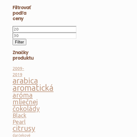
45,00 €.
je:
Filtrovať
38,00 €.
podľa
ceny
Minimálna
cena
Maximálna
cena
Filter
Značky
produktu
2009-
2019
arabica
aromatická
aróma
mliečnej
čokolády
Black
Pearl
citrusy
darčekové