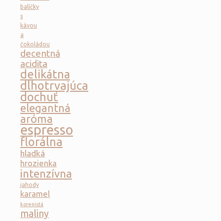
balíčky
s
kávou
a
čokoládou
decentná
acidita
delikátna
dlhotrvajúca
dochuť
elegantná
aróma
espresso
florálna
hladká
hrozienka
intenzívna
jahody
karamel
korenistá
maliny