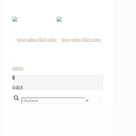
MENU
0
0,00 €
✕