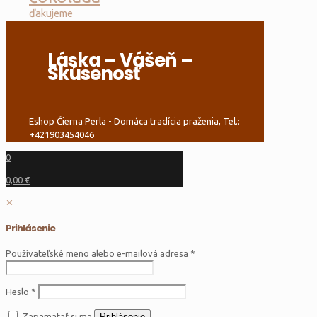
ďakujeme
Láska – Vášeň –
Skúsenosť
Eshop Čierna Perla - Domáca tradícia praženia, Tel.:
+421903454046
0
0,00 €
✕
Prihlásenie
Používateľské meno alebo e-mailová adresa
*
Heslo
*
Zapamätať si ma
Prihlásenie