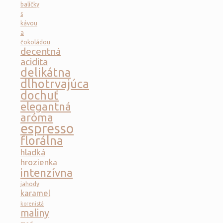
balíčky
s
kávou
a
čokoládou
decentná
acidita
delikátna
dlhotrvajúca
dochuť
elegantná
aróma
espresso
florálna
hladká
hrozienka
intenzívna
jahody
karamel
korenistá
maliny