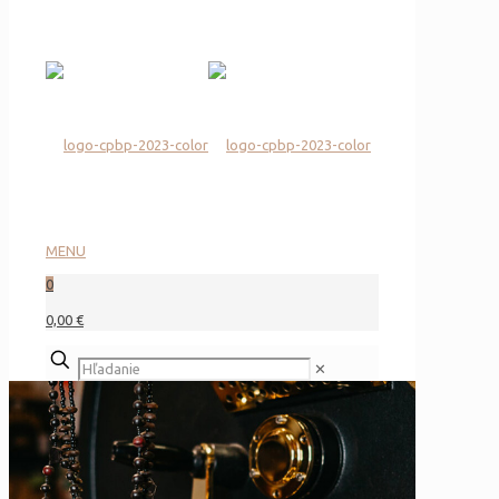
MENU
0
0,00 €
✕