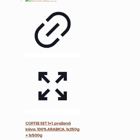
COFFEE SET 1+1, pražená
káva, 100% ARABICA, 1x250g
+ 1x500g