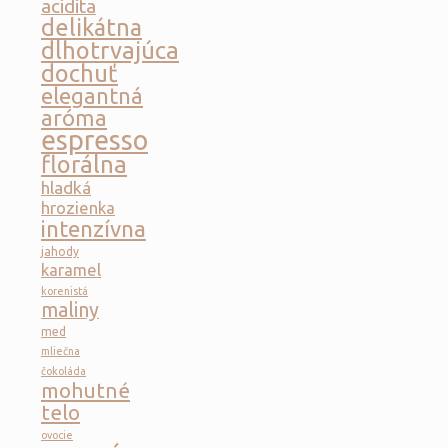
acidita
delikátna
dlhotrvajúca
dochuť
elegantná
aróma
espresso
florálna
hladká
hrozienka
intenzívna
jahody
karamel
korenistá
maliny
med
mliečna
čokoláda
mohutné
telo
ovocie