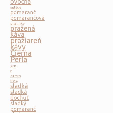
ovocná
pistácie
pomaranč
pomarančová
pralinky
pražená
káva
pražiareň
kávy
Čierna
Perla
sirup
z
cukrovej
trstiny
sladká
sladká
dochuť
sladký
pomaranč