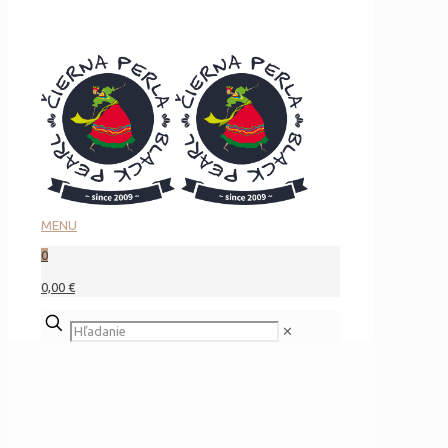
MENU
0
0,00 €
✕