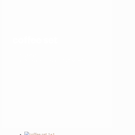
coffee set
Domov
Produkty so značkou “coffee set”