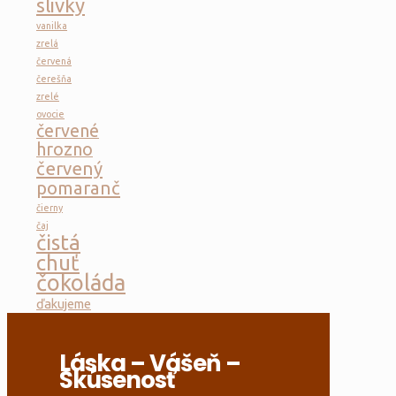
slivky
vanilka
zrelá
červená
čerešňa
zrelé
ovocie
červené
hrozno
červený
pomaranč
čierny
čaj
čistá
chuť
čokoláda
ďakujeme
Láska – Vášeň –
Skúsenosť