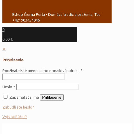
Eshop Čierna Perla - Domáca tradícia praženia, Tel.:
+421903454046
0
0,00 €
✕
Prihlásenie
Používateľské meno alebo e-mailová adresa
*
Heslo
*
Zapamätať si ma
Prihlásenie
Zabudli ste heslo?
Vytvoriť účet?