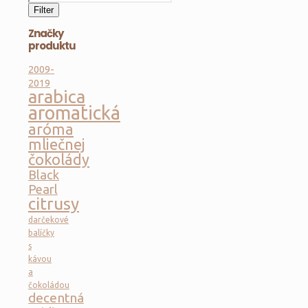
cena
Filter
Značky
produktu
2009-
2019
arabica
aromatická
aróma
mliečnej
čokolády
Black
Pearl
citrusy
darčekové
balíčky
s
kávou
a
čokoládou
decentná