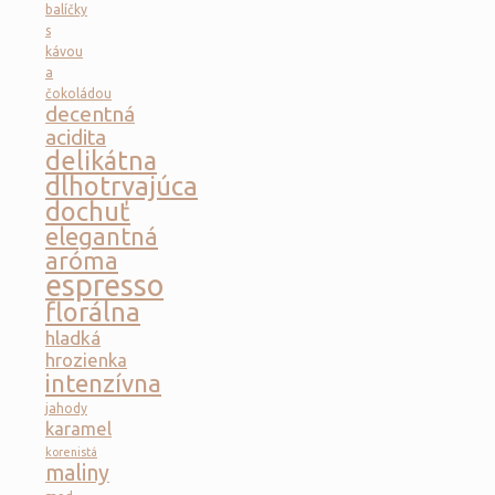
balíčky
s
kávou
a
čokoládou
decentná
acidita
delikátna
dlhotrvajúca
dochuť
elegantná
aróma
espresso
florálna
hladká
hrozienka
intenzívna
jahody
karamel
korenistá
maliny