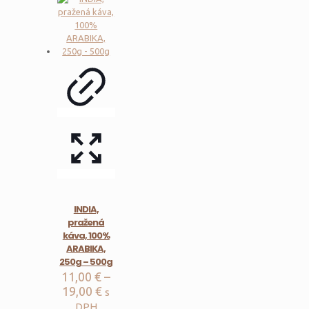
INDIA,
pražená
káva, 100%
ARABIKA,
250g – 500g
11,00
€
–
Price
19,00
€
s
range:
DPH