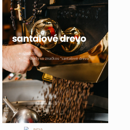
santalové drevo
Domov
Produkty so značkou “santalové drevo”