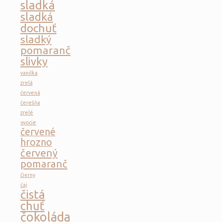
sladká
sladká
dochuť
sladký
pomaranč
slivky
vanilka
zrelá
červená
čerešňa
zrelé
ovocie
červené
hrozno
červený
pomaranč
čierny
čaj
čistá
chuť
čokoláda