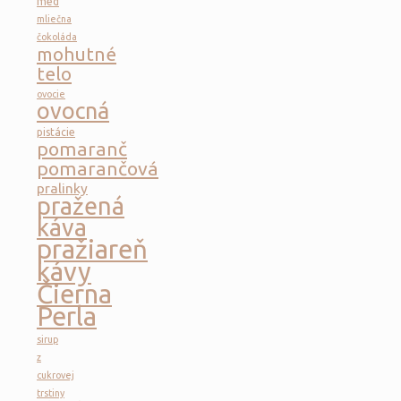
med
mliečna
čokoláda
mohutné
telo
ovocie
ovocná
pistácie
pomaranč
pomarančová
pralinky
pražená
káva
pražiareň
kávy
Čierna
Perla
sirup
z
cukrovej
trstiny