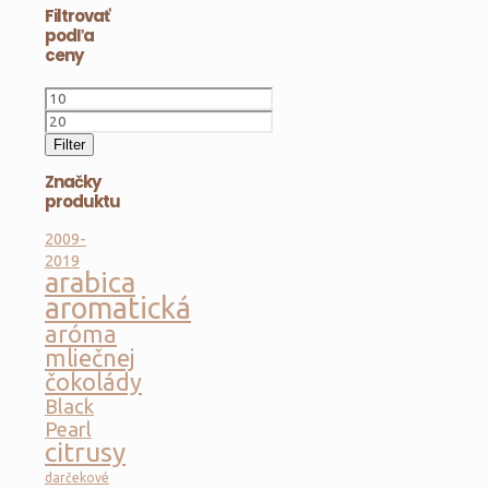
Filtrovať
38,00 €.
podľa
ceny
Minimálna
cena
Maximálna
cena
Filter
Značky
produktu
2009-
2019
arabica
aromatická
aróma
mliečnej
čokolády
Black
Pearl
citrusy
darčekové