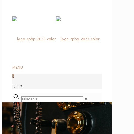
MENU
0
0,00 €
✕