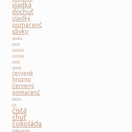
sladká
dochuť
sladký
pomaranč
slivky
vanilka
zrelá
červená
čerešňa
zrelé
ovocie
červené
hrozno
červený
pomaranč
čierny
čaj
čistá
chuť
čokoláda
ďakujeme