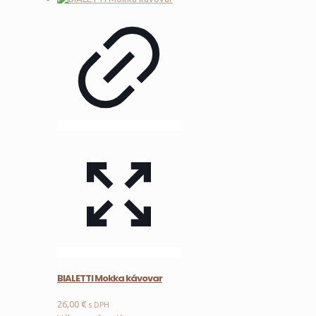
BIALETTI Mokka kávovar
26,00
€
s DPH