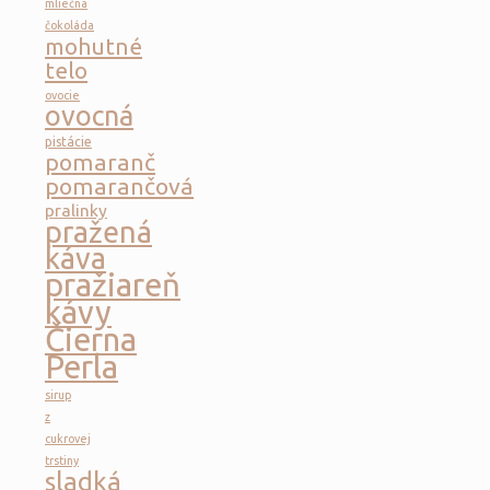
mliečna
čokoláda
mohutné
telo
ovocie
ovocná
pistácie
pomaranč
pomarančová
pralinky
pražená
káva
pražiareň
kávy
Čierna
Perla
sirup
z
cukrovej
trstiny
sladká