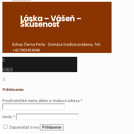
Láska – Vášeň –
Skúsenosť
Eshop Čierna Perla - Domáca tradícia praženia, Tel.:
+421903454046
0
0,00 €
✕
Prihlásenie
Používateľské meno alebo e-mailová adresa
*
Heslo
*
Zapamätať si ma
Prihlásenie