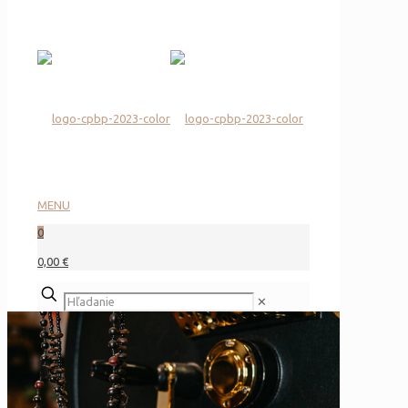
MENU
0
0,00 €
✕