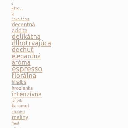
s
kávou
a
čokoládou
decentná
acidita
delikátna
dlhotrvajúca
dochuť
elegantná
aróma
espresso
florálna
hladká
hrozienka
intenzívna
jahody
karamel
korenistá
maliny
med