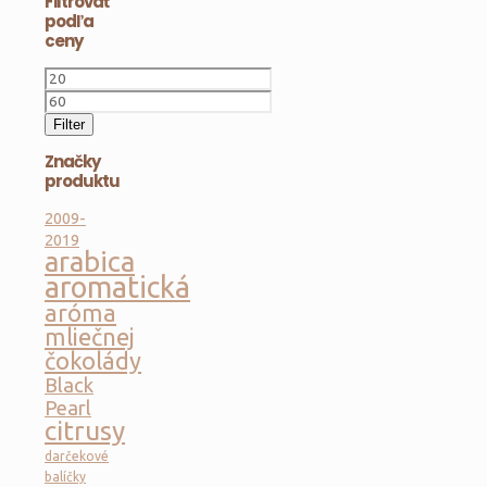
Filtrovať
38,00 €.
podľa
ceny
Minimálna
cena
Maximálna
cena
Filter
Značky
produktu
2009-
2019
arabica
aromatická
aróma
mliečnej
čokolády
Black
Pearl
citrusy
darčekové
balíčky