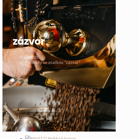
zázvor
Domov
Produkty so značkou “zázvor”