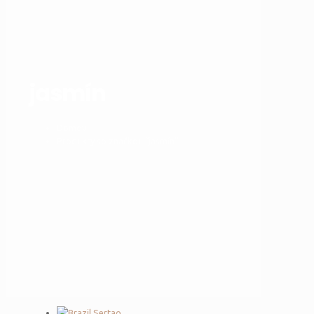
jasmín
Domov
Produkty so značkou “jasmín”