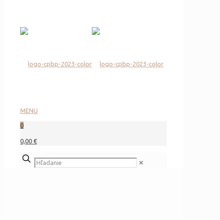
MENU
0
0,00 €
✕