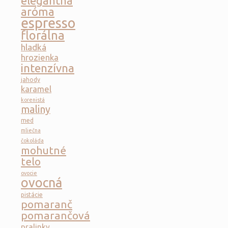
elegantná
aróma
espresso
florálna
hladká
hrozienka
intenzívna
jahody
karamel
korenistá
maliny
med
mliečna
čokoláda
mohutné
telo
ovocie
ovocná
pistácie
pomaranč
pomarančová
pralinky