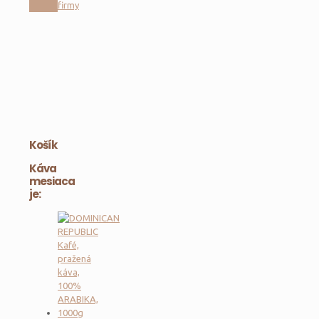
firmy
Košík
Káva
mesiaca
je: