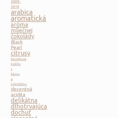
2009-
2019
arabica
aromatická
aróma
mliečnej
čokolády
Black
Pearl
citrusy
darčekové
balíčky
s
kávou
a
čokoládou
decentná
acidita
delikátna
dlhotrvajúca
dochuť