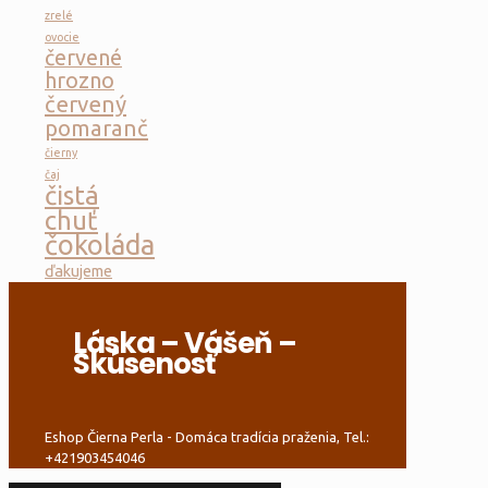
zrelé
ovocie
červené
hrozno
červený
pomaranč
čierny
čaj
čistá
chuť
čokoláda
ďakujeme
Láska – Vášeň –
Skúsenosť
Eshop Čierna Perla - Domáca tradícia praženia, Tel.:
+421903454046