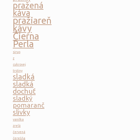
pražená
káva
pražiareň
kávy
Čierna
Perla
sirup
z
cukrovej
trstiny
sladká
sladká
dochuť
sladký
pomaranč
slivky
vanilka
zrelá
červená
čerešňa