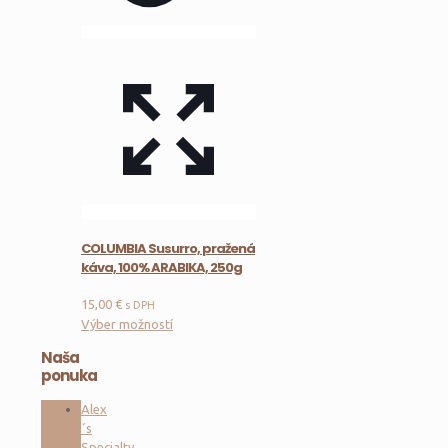
COLUMBIA Susurro, pražená
káva, 100% ARABIKA, 250g
15,00
€
s DPH
Tento
Výber možností
produkt
Naša
má
ponuka
viacero
variantov.
Alex
Možnosti
´s
si
Specialty