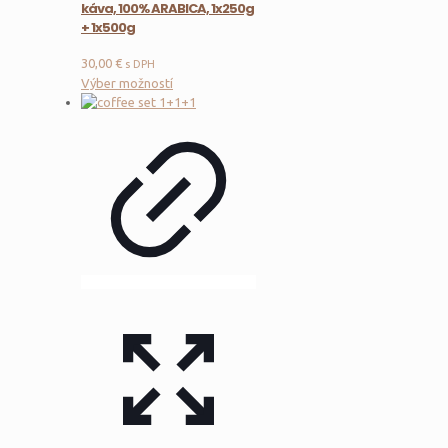
káva, 100% ARABICA, 1x250g
+ 1x500g
30,00
€
s DPH
Tento
Výber možností
produkt
má
viacero
variantov.
Možnosti
si
môžete
vybrať
na
stránke
produktu.