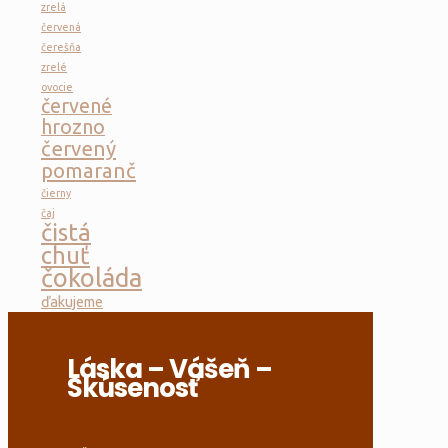
zrelá
červená
čerešňa
zrelé
ovocie
červené
hrozno
červený
pomaranč
čierny
čaj
čistá
chuť
čokoláda
ďakujeme
Láska – Vášeň –
Skúsenosť