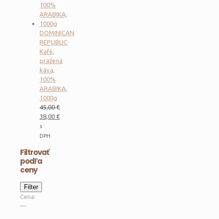
DOMINICAN
REPUBLIC
Kafé,
pražená
káva,
100%
ARABIKA,
1000g
45,00
€
Pôvodná
38,00
€
cena
Aktuálna
s
bola:
cena
DPH
45,00 €.
je:
Filtrovať
38,00 €.
podľa
ceny
Minimálna
Maximálna
Filter
cena
cena
Cena:
—