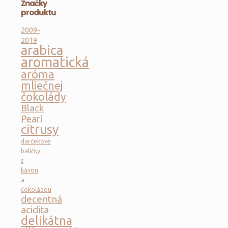
Značky
produktu
2009-
2019
arabica
aromatická
aróma
mliečnej
čokolády
Black
Pearl
citrusy
darčekové
balíčky
s
kávou
a
čokoládou
decentná
acidita
delikátna