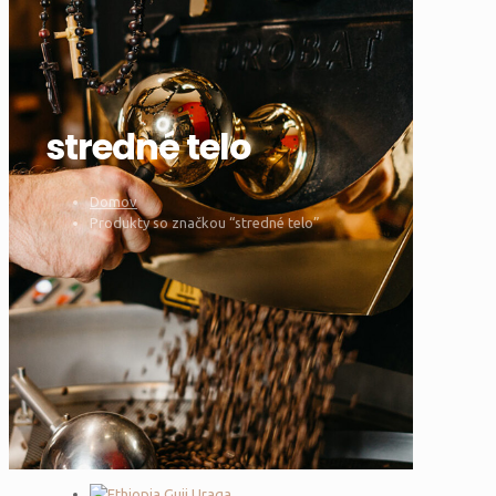
stredné telo
Domov
Produkty so značkou “stredné telo”