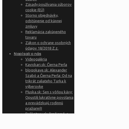
Zásady používania súborov
cookie (EÚ)
Storno objednávky,
odstúpenie od kúpnej
zmluvy
Reklamácia zakúpeného
tovaru
Zákon o ochrane osobných
údajov 18/2018 Z.z.
Napísali o nás
Videogaléria
Kavickari.sk: Čierna Perla
blogokave.sk: Alexander
Szabó a Čierna Perla: Od na
trikrát zaliateho Turka k
výberovke
Pluska.sk: Sen s vôňou kávy:
Opustili lukratívne povolania
a prevádzkujú rodinnú
pražiareň!
Delikatesy.sk: Pražiareň, s
ktorou vyrástli ďalšie
✕