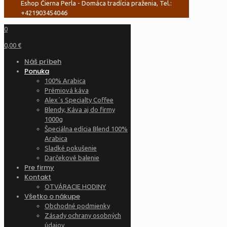
Eshop Čierna Perla - Domáca tradícia praženia, Tel.:
+421903454046
0
0,00 €
Náš príbeh
Ponuka
100% Arabica
Prémiová káva
Alex´s Specialty Coffee
Blendy, Káva aj do firmy
1000g
Špeciálna edícia Blend 100%
Arabica
Sladké pokušenie
Darčekové balenie
Pre firmy
Kontakt
OTVÁRACIE HODINY
Všetko o nákupe
Obchodné podmienky
Zásady ochrany osobných
údajov