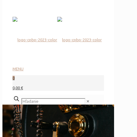
MENU
0
0,00 €
✕