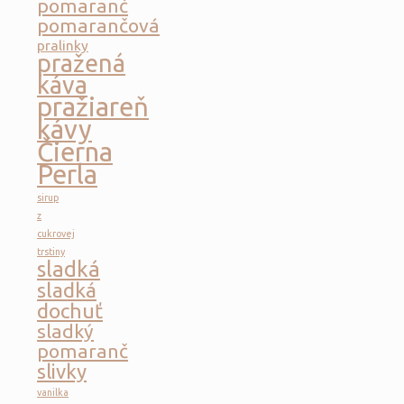
pomaranč
pomarančová
pralinky
pražená
káva
pražiareň
kávy
Čierna
Perla
sirup
z
cukrovej
trstiny
sladká
sladká
dochuť
sladký
pomaranč
slivky
vanilka