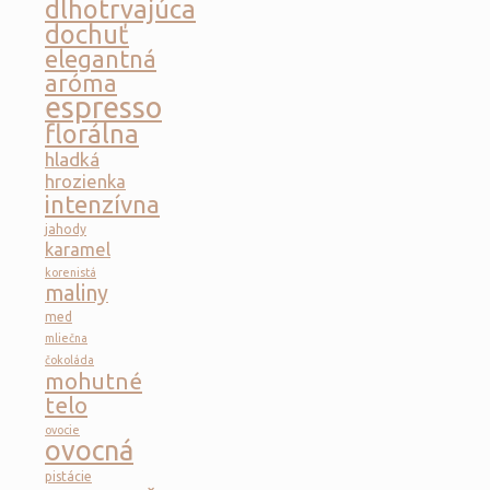
dlhotrvajúca
dochuť
elegantná
aróma
espresso
florálna
hladká
hrozienka
intenzívna
jahody
karamel
korenistá
maliny
med
mliečna
čokoláda
mohutné
telo
ovocie
ovocná
pistácie