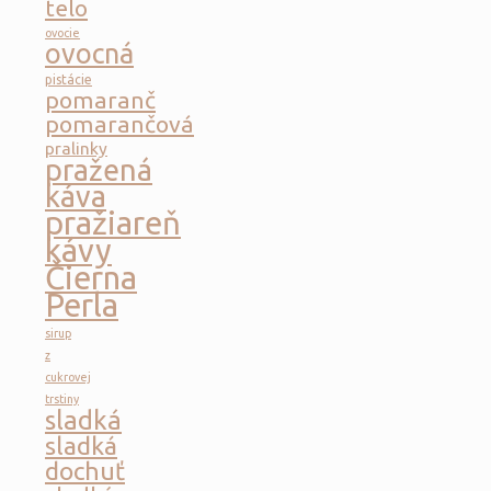
telo
ovocie
ovocná
pistácie
pomaranč
pomarančová
pralinky
pražená
káva
pražiareň
kávy
Čierna
Perla
sirup
z
cukrovej
trstiny
sladká
sladká
dochuť