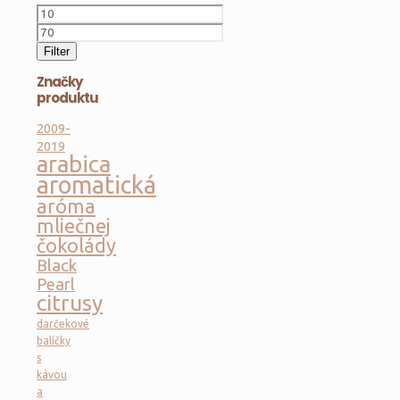
Minimálna
cena
Maximálna
cena
Filter
Značky
produktu
2009-
2019
arabica
aromatická
aróma
mliečnej
čokolády
Black
Pearl
citrusy
darčekové
balíčky
s
kávou
a