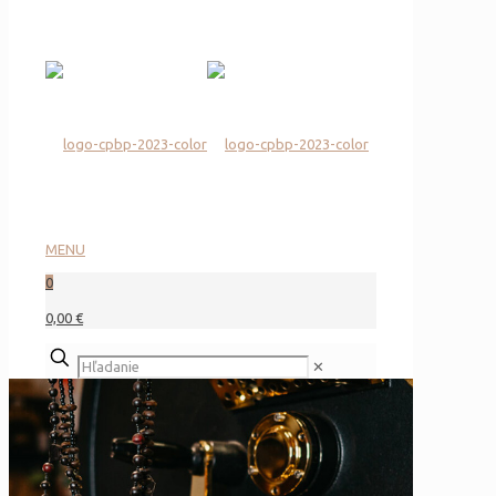
MENU
0
0,00 €
✕