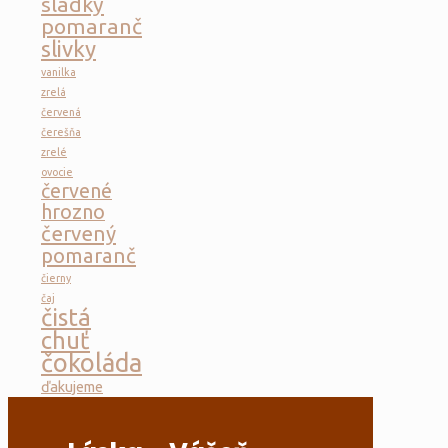
sladký
pomaranč
slivky
vanilka
zrelá
červená
čerešňa
zrelé
ovocie
červené
hrozno
červený
pomaranč
čierny
čaj
čistá
chuť
čokoláda
ďakujeme