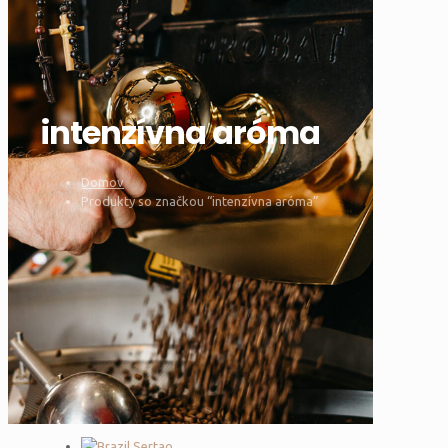
intenzívna aróma
Domov
Produkty so značkou “intenzívna aróma”