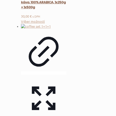
káva, 100% ARABICA, 1x250g
+ 1x500g
30,00
€
s DPH
Tento
Výber možností
produkt
má
viacero
variantov.
Možnosti
si
môžete
vybrať
na
stránke
produktu.