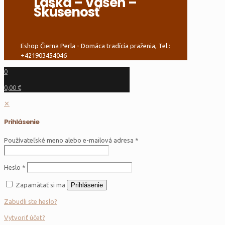
Láska – Vášeň –
Skúsenosť
Eshop Čierna Perla - Domáca tradícia praženia, Tel.:
+421903454046
0
0,00 €
✕
Prihlásenie
Používateľské meno alebo e-mailová adresa
*
Heslo
*
Zapamätať si ma
Prihlásenie
Zabudli ste heslo?
Vytvoriť účet?