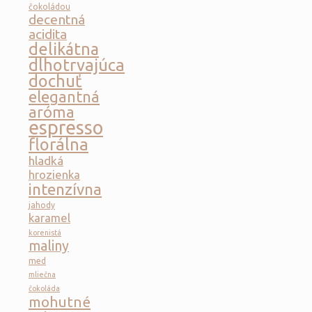
čokoládou
decentná
acidita
delikátna
dlhotrvajúca
dochuť
elegantná
aróma
espresso
florálna
hladká
hrozienka
intenzívna
jahody
karamel
korenistá
maliny
med
mliečna
čokoláda
mohutné