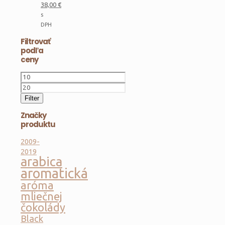
Pôvodná
38,00
€
cena
Aktuálna
s
bola:
cena
DPH
45,00 €.
je:
Filtrovať
38,00 €.
podľa
ceny
Minimálna
cena
Maximálna
cena
Filter
Značky
produktu
2009-
2019
arabica
aromatická
aróma
mliečnej
čokolády
Black