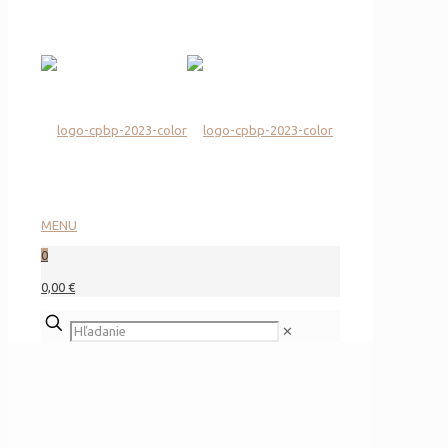
MENU
0
0,00 €
✕