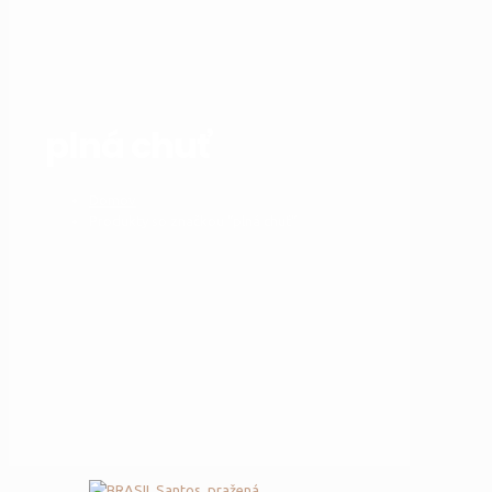
plná chuť
Domov
Produkty so značkou “plná chuť”