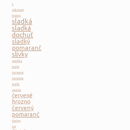
z
cukrovej
trstiny
sladká
sladká
dochuť
sladký
pomaranč
slivky
vanilka
zrelá
červená
čerešňa
zrelé
ovocie
červené
hrozno
červený
pomaranč
čierny
čaj