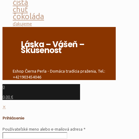
čistá
chuť
čokoláda
ďakujeme
Láska – Vášeň –
Skúsenosť
Eshop Čierna Perla - Domáca tradícia praženia, Tel.:
+421903454046
0
0,00 €
✕
Prihlásenie
Používateľské meno alebo e-mailová adresa
*