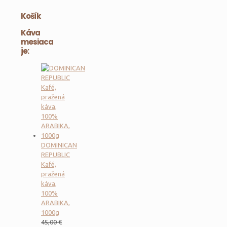
Košík
Káva
mesiaca
je:
DOMINICAN
REPUBLIC
Kafé,
pražená
káva,
100%
ARABIKA,
1000g
45,00
€