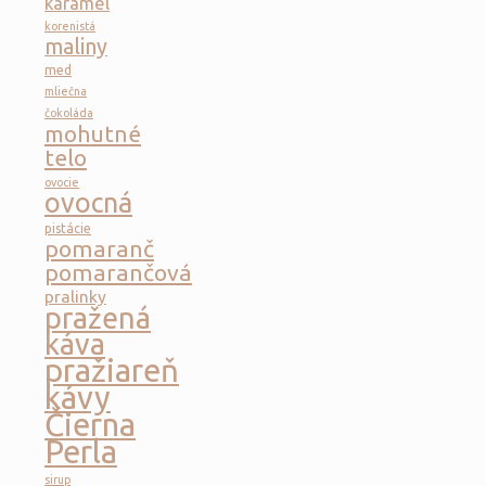
karamel
korenistá
maliny
med
mliečna
čokoláda
mohutné
telo
ovocie
ovocná
pistácie
pomaranč
pomarančová
pralinky
pražená
káva
pražiareň
kávy
Čierna
Perla
sirup