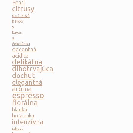
Pearl
citrusy
darčekové
balíčky
s
kávou
a
čokoládou
decentná
acidita
delikátna
dlhotrvajúca
dochuť
elegantná
aróma
espresso
florálna
hladká
hrozienka
intenzívna
jahody